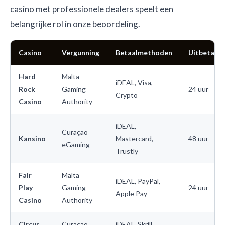
casino met professionele dealers speelt een
belangrijke rol in onze beoordeling.
Casino
Vergunning
Betaalmethoden
Uitbetalin
Hard
Malta
iDEAL, Visa,
Rock
Gaming
24 uur
Crypto
Casino
Authority
iDEAL,
Curaçao
Kansino
Mastercard,
48 uur
eGaming
Trustly
Fair
Malta
iDEAL, PayPal,
Play
Gaming
24 uur
Apple Pay
Casino
Authority
Circus
Curaçao
iDEAL, Skrill,