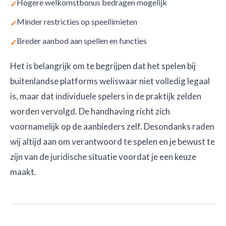
Hogere welkomstbonus bedragen mogelijk
Minder restricties op speellimieten
Breder aanbod aan spellen en functies
Het is belangrijk om te begrijpen dat het spelen bij
buitenlandse platforms weliswaar niet volledig legaal
is, maar dat individuele spelers in de praktijk zelden
worden vervolgd. De handhaving richt zich
voornamelijk op de aanbieders zelf. Desondanks raden
wij altijd aan om verantwoord te spelen en je bewust te
zijn van de juridische situatie voordat je een keuze
maakt.