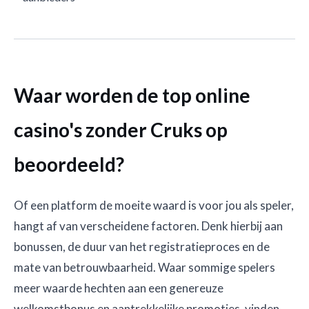
Waar worden de top online
casino's zonder Cruks op
beoordeeld?
Of een platform de moeite waard is voor jou als speler,
hangt af van verscheidene factoren. Denk hierbij aan
bonussen, de duur van het registratieproces en de
mate van betrouwbaarheid. Waar sommige spelers
meer waarde hechten aan een genereuze
welkomstbonus en aantrekkelijke promoties, vinden