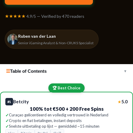
★★★★★
4.9/5 — Verified by 470 readers
Ruben van der Laan
Senior iGaming Analyst & Non-CRUKS Specialist
☰
Table of Contents
▼
🏆 Best Choice
Betcity
5.0
★
#1
100% tot €500 + 200 Free Spins
✓
Curaçao gelicentieerd en volledig vertrouwd in Nederland
✓
Crypto en fiat betalingen, instant deposits
✓
Snelste uitbetaling op lijst — gemiddeld ~15 minuten