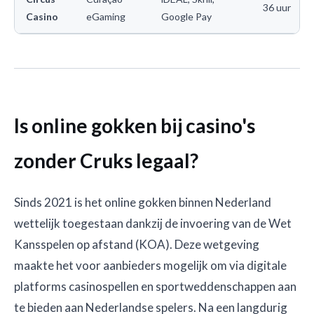
36 uur
Casino
eGaming
Google Pay
Is online gokken bij casino's
zonder Cruks legaal?
Sinds 2021 is het online gokken binnen Nederland
wettelijk toegestaan dankzij de invoering van de Wet
Kansspelen op afstand (KOA). Deze wetgeving
maakte het voor aanbieders mogelijk om via digitale
platforms casinospellen en sportweddenschappen aan
te bieden aan Nederlandse spelers. Na een langdurig