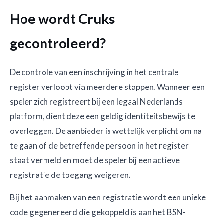
Hoe wordt Cruks
gecontroleerd?
De controle van een inschrijving in het centrale
register verloopt via meerdere stappen. Wanneer een
speler zich registreert bij een legaal Nederlands
platform, dient deze een geldig identiteitsbewijs te
overleggen. De aanbieder is wettelijk verplicht om na
te gaan of de betreffende persoon in het register
staat vermeld en moet de speler bij een actieve
registratie de toegang weigeren.
Bij het aanmaken van een registratie wordt een unieke
code gegenereerd die gekoppeld is aan het BSN-