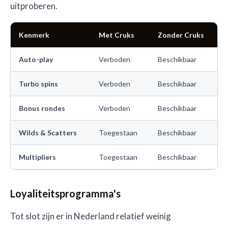
uitproberen.
Kenmerk
Met Cruks
Zonder Cruks
Auto-play
Verboden
Beschikbaar
Turbo spins
Verboden
Beschikbaar
Bonus rondes
Verboden
Beschikbaar
Wilds & Scatters
Toegestaan
Beschikbaar
Multipliers
Toegestaan
Beschikbaar
Loyaliteitsprogramma's
Tot slot zijn er in Nederland relatief weinig