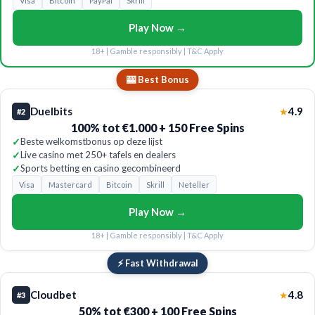
Visa
Bitcoin
PayPal
Skrill
Play Now →
18+ | Gamble responsibly | T&C Apply
🎰 Best Bonus
Duelbits
4.9
★
#2
100% tot €1.000 + 150 Free Spins
✓
Beste welkomstbonus op deze lijst
✓
Live casino met 250+ tafels en dealers
✓
Sports betting en casino gecombineerd
Visa
Mastercard
Bitcoin
Skrill
Neteller
Play Now →
18+ | Gamble responsibly | T&C Apply
⚡ Fast Withdrawal
Cloudbet
4.8
★
#3
50% tot €300 + 100 Free Spins