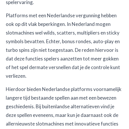
spelervaring.
Platforms met een Nederlandse vergunning hebben
ook op dit vlak beperkingen. In Nederland mogen
slotmachines wel wilds, scatters, multipliers en sticky
symbols bevatten. Echter, bonus rondes, auto-play en
turbo spins zijn niet toegestaan. De reden hiervoor is
dat deze functies spelers aanzetten tot meer gokken
of het spel dermate versnellen dat je de controle kunt
verliezen.
Hierdoor bieden Nederlandse platforms voornamelijk
langere tijd bestaande spellen aan met een bewezen
geschiedenis. Bij buitenlandse alternatieven vind je
deze spellen eveneens, maar kun je daarnaast ook de
allernieuwste slotmachines met innovatieve functies