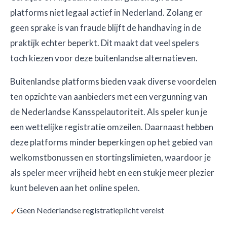
platforms niet legaal actief in Nederland. Zolang er
geen sprake is van fraude blijft de handhaving in de
praktijk echter beperkt. Dit maakt dat veel spelers
toch kiezen voor deze buitenlandse alternatieven.
Buitenlandse platforms bieden vaak diverse voordelen
ten opzichte van aanbieders met een vergunning van
de Nederlandse Kansspelautoriteit. Als speler kun je
een wettelijke registratie omzeilen. Daarnaast hebben
deze platforms minder beperkingen op het gebied van
welkomstbonussen en stortingslimieten, waardoor je
als speler meer vrijheid hebt en een stukje meer plezier
kunt beleven aan het online spelen.
Geen Nederlandse registratieplicht vereist