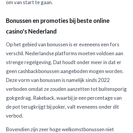
om van start te gaan.
Bonussen en promoties bij beste online
casino's Nederland
Op het gebied van bonussen is er eveneens een fors
verschil. Nederlandse platforms moeten voldoen aan
strenge regelgeving. Dat houdt onder meer in dat er
geen cashbackbonussen aangeboden mogen worden.
Deze vorm van bonussen is namelijk sinds 2022
verboden omdat ze zouden aanzetten tot buitensporig
gokgedrag. Rakeback, waarbij je een percentage van
de pot terugkrijgt bij poker, valt eveneens onder dit
verbod.
Bovendien zijn zeer hoge welkomstbonussen niet