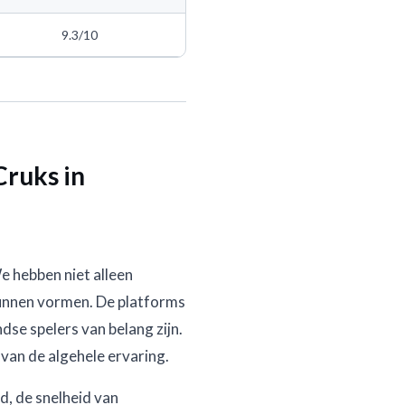
9.3/10
Cruks in
e hebben niet alleen
kunnen vormen. De platforms
ndse spelers van belang zijn.
van de algehele ervaring.
d, de snelheid van