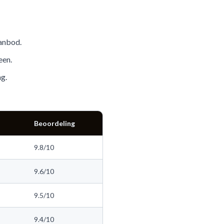
aanbod.
een.
g.
o
Beoordeling
9.8/10
9.6/10
9.5/10
9.4/10