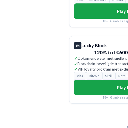
Play
18+ | Gamble resp
Lucky Block
#4
120% tot €600 
✓
Opkomende ster met snelle gr
✓
Blockchain-beveiligde transact
✓
VIP loyalty program met excl
Visa
Bitcoin
Skrill
Netell
Play
18+ | Gamble resp
1