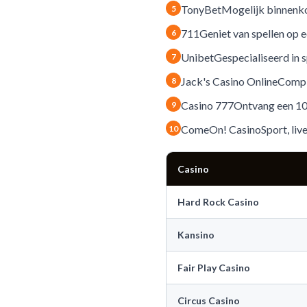
TonyBet
Mogelijk binnenko
711
Geniet van spellen op e
Unibet
Gespecialiseerd in 
Jack's Casino Online
Comple
Casino 777
Ontvang een 10
ComeOn! Casino
Sport, liv
Casino
Hard Rock Casino
Kansino
Fair Play Casino
Circus Casino