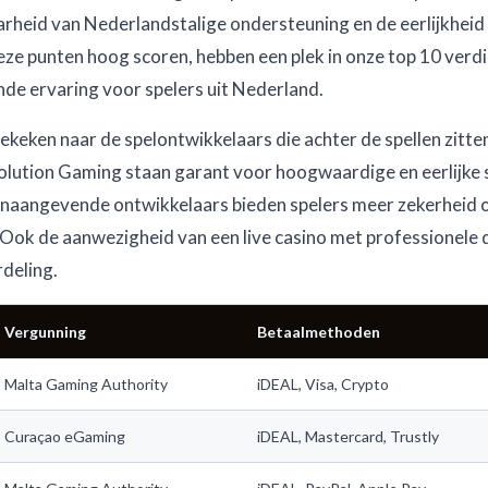
aarheid van Nederlandstalige ondersteuning en de eerlijkhe
deze punten hoog scoren, hebben een plek in onze top 10 verd
nde ervaring voor spelers uit Nederland.
keken naar de spelontwikkelaars die achter de spellen zitte
lution Gaming staan garant voor hoogwaardige en eerlijke s
aangevende ontwikkelaars bieden spelers meer zekerheid 
ok de aanwezigheid van een live casino met professionele d
rdeling.
Vergunning
Betaalmethoden
Malta Gaming Authority
iDEAL, Visa, Crypto
Curaçao eGaming
iDEAL, Mastercard, Trustly