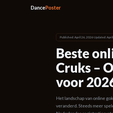
Dance
Poster
Published: April 26, 2026
·
Updated: Apri
Beste onl
Cruks – O
voor 202
Het landschap van online gokk
veranderd. Steeds meer spele