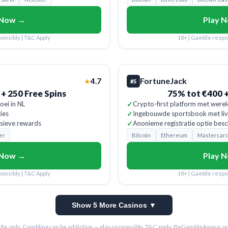
 Now →
Play 
onsibly | T&C Apply
18+ | Gamble respo
FortuneJack
4.7
★
#5
+ 250 Free Spins
75% tot €400 +
oei in NL
✓
Crypto-first platform met werel
ies
✓
Ingebouwde sportsbook met liv
usieve rewards
✓
Anonieme registratie optie bes
er
Bitcoin
Ethereum
Mastercar
 Now →
Play 
onsibly | T&C Apply
18+ | Gamble respo
Show 5 More Casinos ▼
8+ only. Gambling can be addictive — play responsibly. T&C apply.
BeGambleAware.or