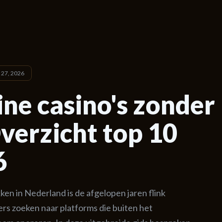
l 27, 2026
ine casino's zonder
verzicht top 10
6
en in Nederland is de afgelopen jaren flink
rs zoeken naar platforms die buiten het